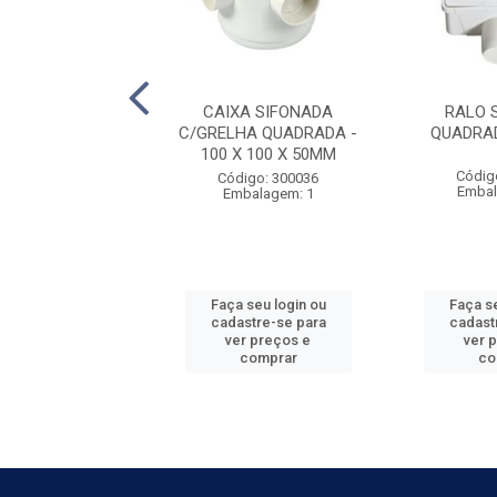
CAIXA SIFONADA
CAIXA SIFONADA
RALO 
250X172X50
C/GRELHA QUADRADA -
QUADRA
100 X 100 X 50MM
digo: 215007
Códig
Código: 300036
balagem: 4
Embal
Embalagem: 1
 seu login ou
Faça seu login ou
Faça se
astre-se para
cadastre-se para
cadast
er preços e
ver preços e
ver 
comprar
comprar
co