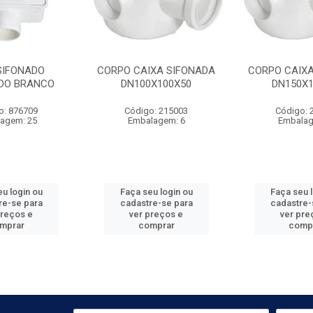
SIFONADO
CORPO CAIXA SIFONADA
CORPO CAIXA
DO BRANCO
DN100X100X50
DN150X1
o: 876709
Código: 215003
Código: 
agem: 25
Embalagem: 6
Embalag
u login ou
Faça seu login ou
Faça seu 
re-se para
cadastre-se para
cadastre-
preços e
ver preços e
ver pre
mprar
comprar
comp