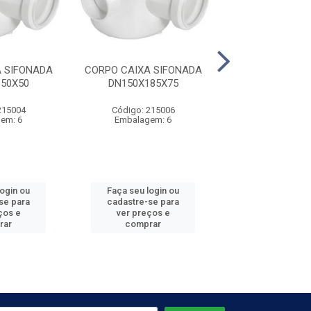
 SIFONADA
CORPO CAIXA SIFONADA
CORPO CAIXA S
50X50
DN150X185X75
DN250X172
215004
Código: 215006
Código: 215
em: 6
Embalagem: 6
Embalagem
login ou
Faça seu login ou
Faça seu log
se para
cadastre-se para
cadastre-se 
ços e
ver preços e
ver preços
rar
comprar
comprar