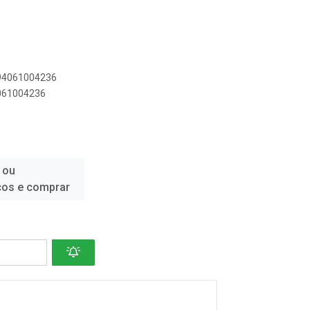
894061004236
4061004236
 ou
ços e comprar