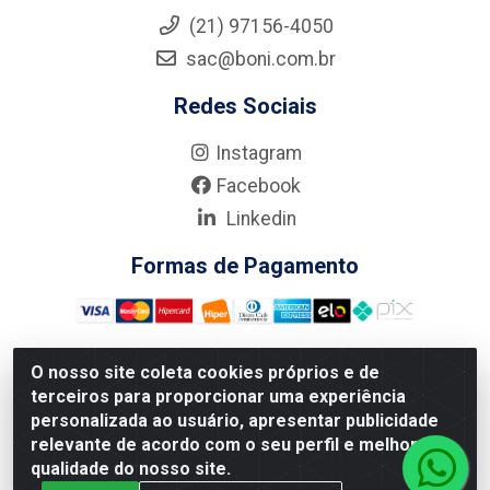
(21) 97156-4050
sac@boni.com.br
Redes Sociais
Instagram
Facebook
Linkedin
Formas de Pagamento
O nosso site coleta cookies próprios e de
terceiros para proporcionar uma experiência
Nova Boni Distribuidora de Material de Construção LTDA - Rua
personalizada ao usuário, apresentar publicidade
Alice Tibiriçá, 330 - Vila Da Penha, Rio de Janeiro/RJ - CEP:
relevante de acordo com o seu perfil e melhorar a
21.210-110 - CNPJ: 11.003.135/0001-27
qualidade do nosso site.