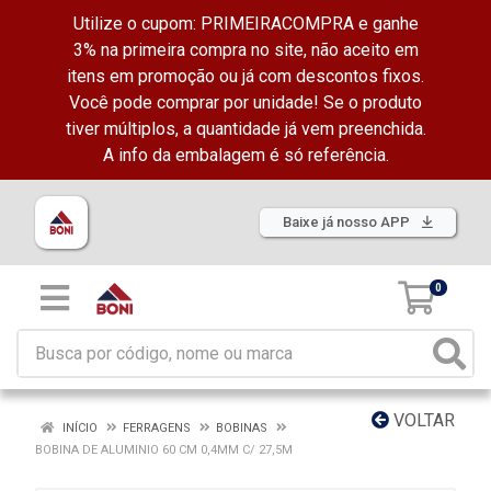
Utilize o cupom: PRIMEIRACOMPRA e ganhe
3% na primeira compra no site, não aceito em
itens em promoção ou já com descontos fixos.
Você pode comprar por unidade! Se o produto
tiver múltiplos, a quantidade já vem preenchida.
A info da embalagem é só referência.
Baixe já nosso APP
0
VOLTAR
INÍCIO
FERRAGENS
BOBINAS
BOBINA DE ALUMINIO 60 CM 0,4MM C/ 27,5M