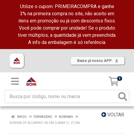
Utilize o cupom: PRIMEIRACOMPRA e ganhe
3% na primeira compra no site, não aceito em
itens em promoção ou já com descontos fixos.
Você pode comprar por unidade! Se o produto
tiver múltiplos, a quantidade já vem preenchida.
A info da embalagem é só referência.
Baixe já nosso APP
0
VOLTAR
INÍCIO
FERRAGENS
BOBINAS
BOBINA DE ALUMINIO 40 CM 0,4MM C/ 27,5M