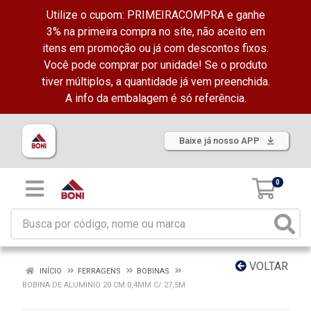
Utilize o cupom: PRIMEIRACOMPRA e ganhe
3% na primeira compra no site, não aceito em
itens em promoção ou já com descontos fixos.
Você pode comprar por unidade! Se o produto
tiver múltiplos, a quantidade já vem preenchida.
A info da embalagem é só referência.
Baixe já nosso APP
0
VOLTAR
INÍCIO
FERRAGENS
BOBINAS
BOBINA DE ALUMINIO 20 CM 0,4MM C/ 27,5M