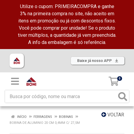
Utilize o cupom: PRIMEIRACOMPRA e ganhe
3% na primeira compra no site, não aceito em
itens em promoção ou já com descontos fixos.
Você pode comprar por unidade! Se o produto
tiver múltiplos, a quantidade já vem preenchida.
A info da embalagem é só referência.
Baixe já nosso APP
0
VOLTAR
INÍCIO
FERRAGENS
BOBINAS
BOBINA DE ALUMINIO 20 CM 0,4MM C/ 27,5M