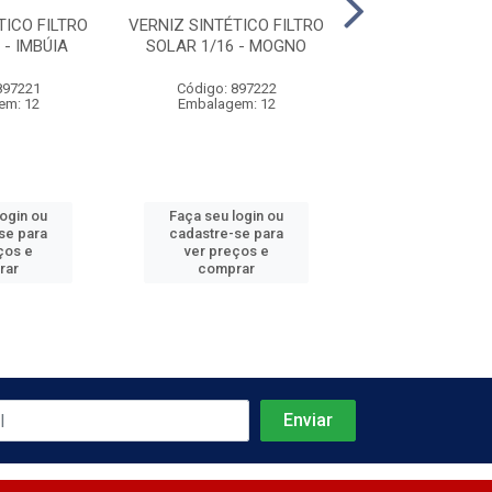
TICO FILTRO
VERNIZ SINTÉTICO FILTRO
TINTA VERM
 - IMBÚIA
SOLAR 1/16 - MOGNO
CERAMICA P/TE
897221
Código: 897222
Código: 258
em: 12
Embalagem: 12
Embalagem
login ou
Faça seu login ou
Faça seu log
se para
cadastre-se para
cadastre-se 
ços e
ver preços e
ver preços
rar
comprar
comprar