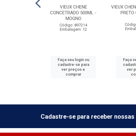
TA VERMELHO
VIEUX CHENE
VIEUX CHE
A P/TELHA 0,9L
CONCETRADO 500ML -
PRETO
MOGNO
digo: 258032
Códig
Código: 897214
balagem: 6
Embal
Embalagem: 12
 seu login ou
Faça seu login ou
Faça se
astre-se para
cadastre-se para
cadast
er preços e
ver preços e
ver 
comprar
comprar
co
Cadastre-se para receber nossas 