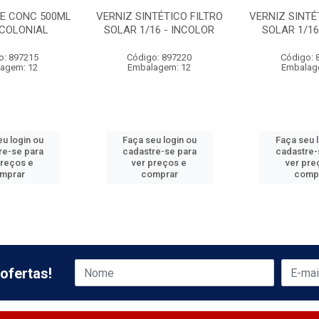
NE CONC 500ML
VERNIZ SINTÉTICO FILTRO
VERNIZ SINTÉ
 COLONIAL
SOLAR 1/16 - INCOLOR
SOLAR 1/16
o: 897215
Código: 897220
Código: 
agem: 12
Embalagem: 12
Embalag
u login ou
Faça seu login ou
Faça seu 
re-se para
cadastre-se para
cadastre-
preços e
ver preços e
ver pre
mprar
comprar
comp
ofertas!