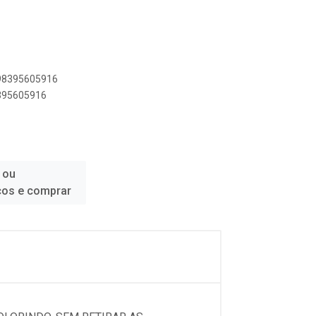
898395605916
8395605916
 ou
ços e comprar