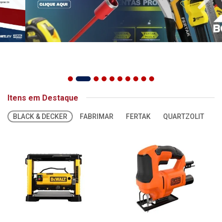
Itens em Destaque
BLACK & DECKER
FABRIMAR
FERTAK
QUARTZOLIT
S