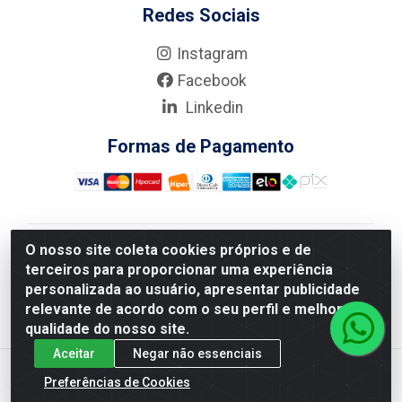
Redes Sociais
Instagram
Facebook
Linkedin
Formas de Pagamento
O nosso site coleta cookies próprios e de
Nova Boni Distribuidora de Material de Construção LTDA
terceiros para proporcionar uma experiência
- Rua Alice Tibiriçá, 330 - Vila Da Penha, Rio de
personalizada ao usuário, apresentar publicidade
Janeiro/RJ - CEP: 21.210-110 - CNPJ: 11.003.135/0001-
relevante de acordo com o seu perfil e melhorar a
27
qualidade do nosso site.
Aceitar
Negar não essenciais
Preferências de Cookies