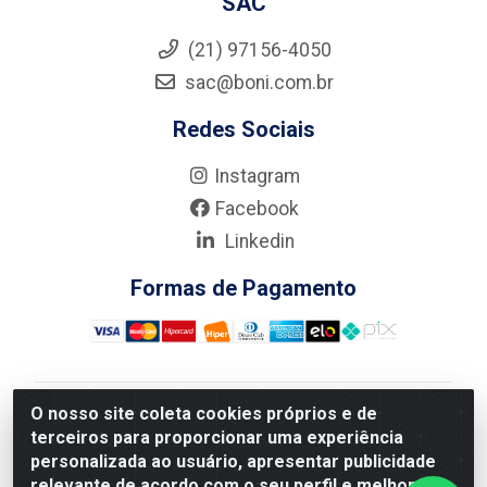
SAC
(21) 97156-4050
sac@boni.com.br
Redes Sociais
Instagram
Facebook
Linkedin
Formas de Pagamento
O nosso site coleta cookies próprios e de
Nova Boni Distribuidora de Material de Construção LTDA
terceiros para proporcionar uma experiência
- Rua Alice Tibiriçá, 330 - Vila Da Penha, Rio de
personalizada ao usuário, apresentar publicidade
Janeiro/RJ - CEP: 21.210-110 - CNPJ: 11.003.135/0001-
relevante de acordo com o seu perfil e melhorar a
27