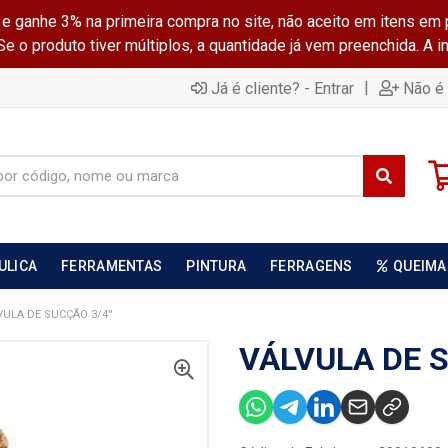
ganhe 3% na primeira compra no site, não aceito em itens em 
 o produto tiver múltiplos, a quantidade já vem preenchida. A 
|
Já é cliente? - Entrar
Não é 
ULICA
FERRAMENTAS
PINTURA
FERRAGENS
QUEIMA
VULA DE SUCÇÃO 3/4''
VÁLVULA DE S