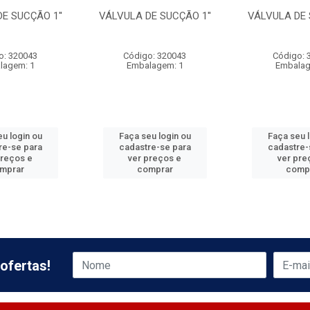
E SUCÇÃO 1''
VÁLVULA DE SUCÇÃO 1''
VÁLVULA DE 
o: 320043
Código: 320043
Código: 
lagem: 1
Embalagem: 1
Embalag
u login ou
Faça seu login ou
Faça seu 
re-se para
cadastre-se para
cadastre-
preços e
ver preços e
ver pre
mprar
comprar
comp
ofertas!