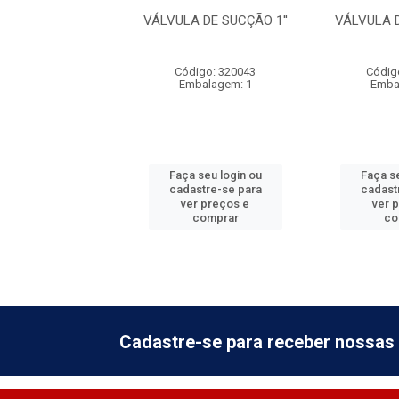
 DE SUCÇÃO 1''
VÁLVULA DE SUCÇÃO 1''
VÁLVULA D
digo: 320043
Código: 320043
Códig
balagem: 1
Embalagem: 1
Emba
 seu login ou
Faça seu login ou
Faça se
astre-se para
cadastre-se para
cadast
er preços e
ver preços e
ver 
comprar
comprar
co
Cadastre-se para receber nossas 