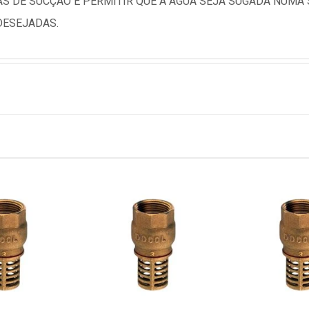
AS DE SUCÇÃO É PERMITIR QUE A ÁGUA SEJA SUGADA NUMA
DESEJADAS.