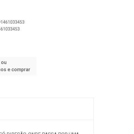
891461033453
1461033453
 ou
ços e comprar