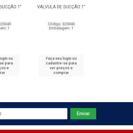
SUCÇÃO 1''
VÁLVULA DE SUCÇÃO 1''
VÁLVULA DE SU
320043
Código: 320043
Código: 320
em: 1
Embalagem: 1
Embalagem
login ou
Faça seu login ou
Faça seu log
se para
cadastre-se para
cadastre-se 
ços e
ver preços e
ver preços
rar
comprar
comprar