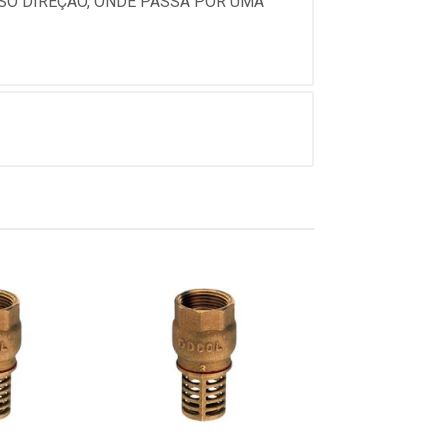
 SÓ DIREÇÃO, ONDE PASSA POR UMA