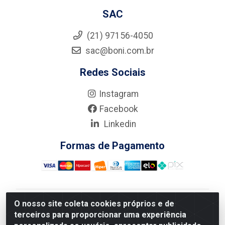
SAC
(21) 97156-4050
sac@boni.com.br
Redes Sociais
Instagram
Facebook
Linkedin
Formas de Pagamento
O nosso site coleta cookies próprios e de
Nova Boni Distribuidora de Material de Construção LTDA
terceiros para proporcionar uma experiência
- Rua Alice Tibiriçá, 330 - Vila Da Penha, Rio de