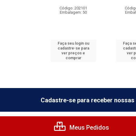
digo: 202113
Código: 202101
Códig
balagem: 5
Embalagem: 50
Embal
 seu login ou
Faça seu login ou
Faça se
astre-se para
cadastre-se para
cadast
er preços e
ver preços e
ver 
comprar
comprar
co
Cadastre-se para receber nossas 
Meus Pedidos