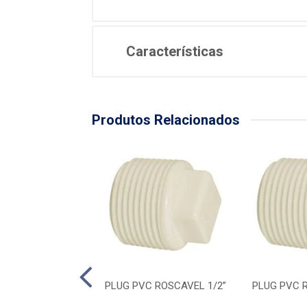
Características
Produtos Relacionados
C ROSCAVEL 2''
PLUG PVC ROSCAVEL 1/2”
PLUG PVC R