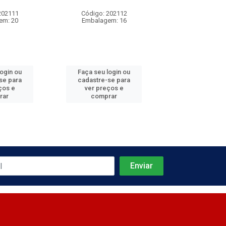
202111
Código: 202112
Código: 202
em: 20
Embalagem: 16
Embalagem
login ou
Faça seu login ou
Faça seu log
se para
cadastre-se para
cadastre-se 
ços e
ver preços e
ver preços
rar
comprar
comprar