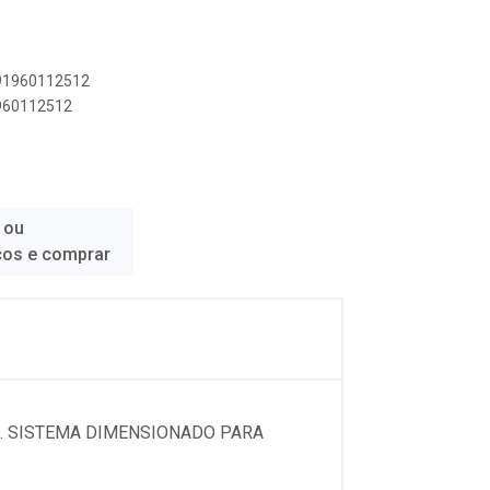
891960112512
1960112512
 ou
ços e comprar
4. SISTEMA DIMENSIONADO PARA