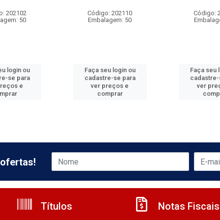
o: 202102
Código: 202110
Código: 
agem: 50
Embalagem: 50
Embalag
u login ou
Faça seu login ou
Faça seu 
re-se para
cadastre-se para
cadastre-
preços e
ver preços e
ver pre
mprar
comprar
comp
ofertas!
Títulos
Notas Fiscais