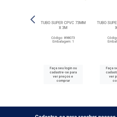
UPER CPVC 42MM
TUBO SUPER CPVC 73MM
TUBO SUP
X 3M
X 3M
digo: 884523
Código: 898073
Códig
balagem: 1
Embalagem: 1
Embal
 seu login ou
Faça seu login ou
Faça se
astre-se para
cadastre-se para
cadast
er preços e
ver preços e
ver 
comprar
comprar
co