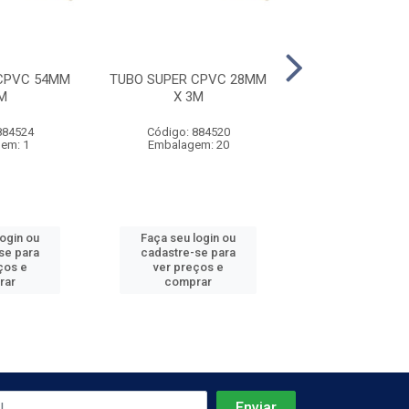
CPVC 54MM
TUBO SUPER CPVC 28MM
TUBO SUPER CP
M
X 3M
X 3M
884524
Código: 884520
Código: 884
em: 1
Embalagem: 20
Embalagem
login ou
Faça seu login ou
Faça seu log
se para
cadastre-se para
cadastre-se 
ços e
ver preços e
ver preços
rar
comprar
comprar