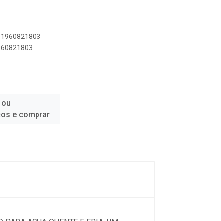
891960821803
1960821803
 ou
ços e comprar