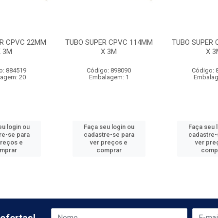
ER CPVC 22MM
TUBO SUPER CPVC 114MM
TUBO SUPER 
X 3M
X 3M
X 3
o: 884519
Código: 898090
Código: 
agem: 20
Embalagem: 1
Embalag
u login ou
Faça seu login ou
Faça seu 
re-se para
cadastre-se para
cadastre-
preços e
ver preços e
ver pre
mprar
comprar
comp