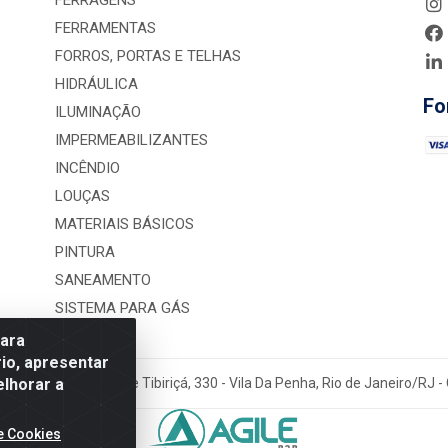
FERRAGENS
FERRAMENTAS
FORROS, PORTAS E TELHAS
HIDRÁULICA
Fo
ILUMINAÇÃO
IMPERMEABILIZANTES
INCÊNDIO
LOUÇAS
MATERIAIS BÁSICOS
PINTURA
SANEAMENTO
SISTEMA PARA GÁS
para
io, apresentar
elhorar a
rução LTDA - Rua Alice Tibiriçá, 330 - Vila Da Penha, Rio de Janeiro/RJ
e Cookies