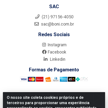
SAC
(21) 97156-4050
sac@boni.com.br
Redes Sociais
Instagram
Facebook
Linkedin
Formas de Pagamento
O nosso site coleta cookies próprios e de
Nova Boni Distribuidora de Material de Construção LTDA
terceiros para proporcionar uma experiência
- Rua Alice Tibiriçá, 330 - Vila Da Penha, Rio de