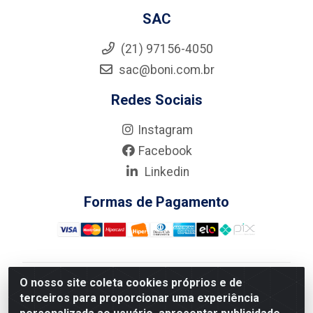
SAC
(21) 97156-4050
sac@boni.com.br
Redes Sociais
Instagram
Facebook
Linkedin
Formas de Pagamento
O nosso site coleta cookies próprios e de
Nova Boni Distribuidora de Material de Construção LTDA
terceiros para proporcionar uma experiência
- Rua Alice Tibiriçá, 330 - Vila Da Penha, Rio de