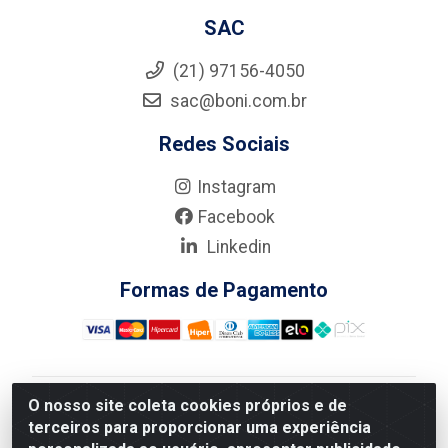
SAC
(21) 97156-4050
sac@boni.com.br
Redes Sociais
Instagram
Facebook
Linkedin
Formas de Pagamento
O nosso site coleta cookies próprios e de
Nova Boni Distribuidora de Material de Construção LTDA
terceiros para proporcionar uma experiência
- Rua Alice Tibiriçá, 330 - Vila Da Penha, Rio de