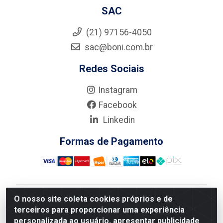
SAC
(21) 97156-4050
sac@boni.com.br
Redes Sociais
Instagram
Facebook
Linkedin
Formas de Pagamento
O nosso site coleta cookies próprios e de
Nova Boni Distribuidora de Material de Construção LTDA
terceiros para proporcionar uma experiência
- Rua Alice Tibiriçá, 330 - Vila Da Penha, Rio de
personalizada ao usuário, apresentar publicidade
Janeiro/RJ - CEP: 21.210-110 - CNPJ: 11.003.135/0001-