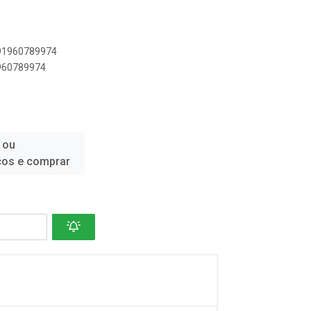
891960789974
1960789974
 ou
ços e comprar