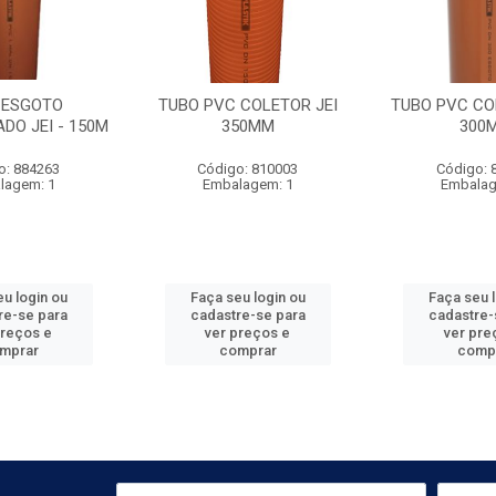
 ESGOTO
TUBO PVC COLETOR JEI
TUBO PVC COL
DO JEI - 150M
350MM
300
o: 884263
Código: 810003
Código: 
lagem: 1
Embalagem: 1
Embalag
u login ou
Faça seu login ou
Faça seu 
re-se para
cadastre-se para
cadastre-
preços e
ver preços e
ver pre
mprar
comprar
comp