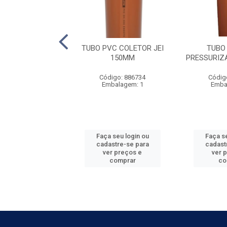
BO ESGOTO
TUBO PVC COLETOR JEI
TUBO
ZADO JEI - 100M
150MM
PRESSURIZA
digo: 884262
Código: 886734
Códig
balagem: 1
Embalagem: 1
Emba
 seu login ou
Faça seu login ou
Faça se
astre-se para
cadastre-se para
cadast
er preços e
ver preços e
ver 
comprar
comprar
co