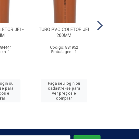
ETOR JEI -
TUBO PVC COLETOR JEI
TUBO ESG
MM
200MM
PRESSURIZADO J
884444
Código: 881952
Código: 884
em: 1
Embalagem: 1
Embalagem
login ou
Faça seu login ou
Faça seu log
se para
cadastre-se para
cadastre-se 
ços e
ver preços e
ver preços
rar
comprar
comprar