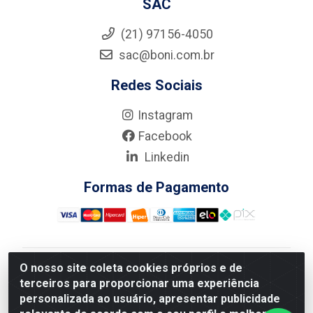
SAC
(21) 97156-4050
sac@boni.com.br
Redes Sociais
Instagram
Facebook
Linkedin
Formas de Pagamento
O nosso site coleta cookies próprios e de
Nova Boni Distribuidora de Material de Construção LTDA
terceiros para proporcionar uma experiência
- Rua Alice Tibiriçá, 330 - Vila Da Penha, Rio de
personalizada ao usuário, apresentar publicidade
Janeiro/RJ - CEP: 21.210-110 - CNPJ: 11.003.135/0001-