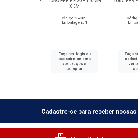
 PN 20 - 50MM X
TUBO PPR PN 20 - 110MM
TUBO PPR P
3M
X 3M
digo: 240050
Código: 240095
Códig
balagem: 5
Embalagem: 1
Emba
 seu login ou
Faça seu login ou
Faça se
astre-se para
cadastre-se para
cadast
er preços e
ver preços e
ver 
comprar
comprar
co
Cadastre-se para receber nossas 