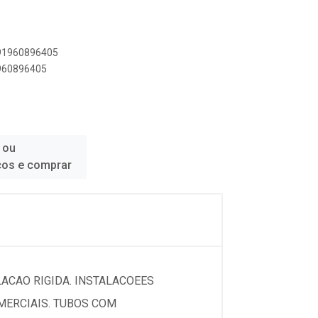
891960896405
1960896405
 ou
ços e comprar
LACAO RIGIDA. INSTALACOEES
OMERCIAIS. TUBOS COM