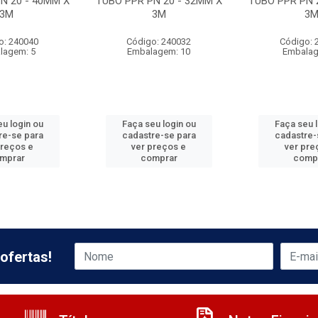
N 20 - 40MM X
TUBO PPR PN 20 - 32MM X
TUBO PPR PN 
3M
3M
3
o: 240040
Código: 240032
Código: 
lagem: 5
Embalagem: 10
Embalag
u login ou
Faça seu login ou
Faça seu 
re-se para
cadastre-se para
cadastre-
preços e
ver preços e
ver pre
mprar
comprar
comp
ofertas!