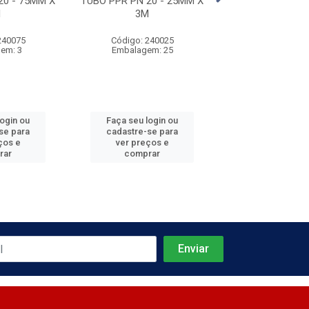
20 - 75MM X
TUBO PPR PN 20 - 25MM X
TUBO PPR PN 20
M
3M
3M
240075
Código: 240025
Código: 240
em: 3
Embalagem: 25
Embalagem
login ou
Faça seu login ou
Faça seu log
se para
cadastre-se para
cadastre-se 
ços e
ver preços e
ver preços
rar
comprar
comprar