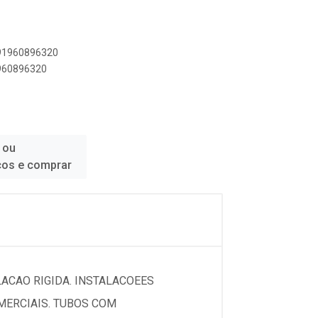
891960896320
1960896320
 ou
ços e comprar
LACAO RIGIDA. INSTALACOEES
OMERCIAIS. TUBOS COM