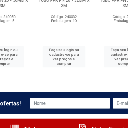
N 20 - 50MM X
TUBO PPR PN 20 - 32MM X
TUBO PPR PN 
3M
3M
3
o: 240050
Código: 240032
Código: 
lagem: 5
Embalagem: 10
Embalag
u login ou
Faça seu login ou
Faça seu 
re-se para
cadastre-se para
cadastre-
preços e
ver preços e
ver pre
mprar
comprar
comp
ofertas!