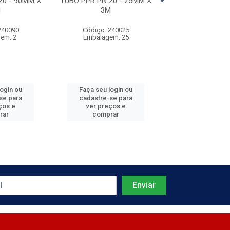
20 - 90MM X
TUBO PPR PN 20 - 25MM X
TUBO PPR PN 20
M
3M
3M
240090
Código: 240025
Código: 240
em: 2
Embalagem: 25
Embalagem
login ou
Faça seu login ou
Faça seu log
se para
cadastre-se para
cadastre-se 
ços e
ver preços e
ver preços
rar
comprar
comprar