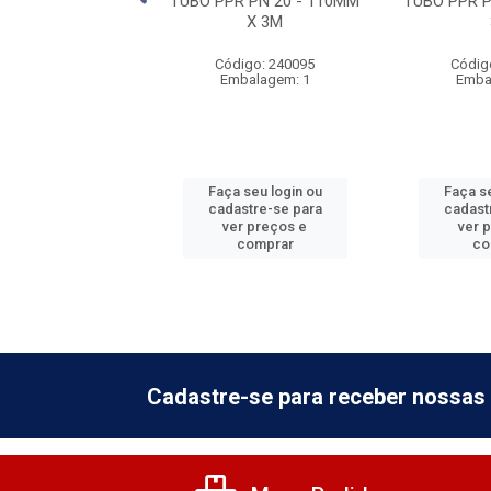
 PN 20 - 63MM X
TUBO PPR PN 20 - 110MM
TUBO PPR P
3M
X 3M
digo: 240063
Código: 240095
Códig
balagem: 4
Embalagem: 1
Emba
 seu login ou
Faça seu login ou
Faça se
astre-se para
cadastre-se para
cadast
er preços e
ver preços e
ver 
comprar
comprar
co
Cadastre-se para receber nossas 