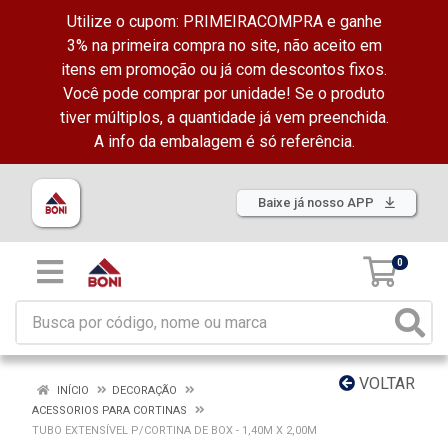
Utilize o cupom: PRIMEIRACOMPRA e ganhe
3% na primeira compra no site, não aceito em
itens em promoção ou já com descontos fixos.
Você pode comprar por unidade! Se o produto
tiver múltiplos, a quantidade já vem preenchida.
A info da embalagem é só referência.
Baixe já nosso APP
0
VOLTAR
INÍCIO
DECORAÇÃO
ACESSORIOS PARA CORTINAS
TUBO EXTENSÍVEL P/CORTINA DE BOX - 1,40M X 2,00M