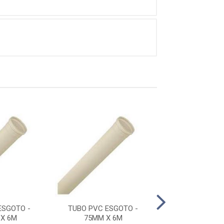
ESGOTO -
TUBO PVC ESGOTO -
TUBO PVC ES
X 6M
75MM X 6M
150MM X 