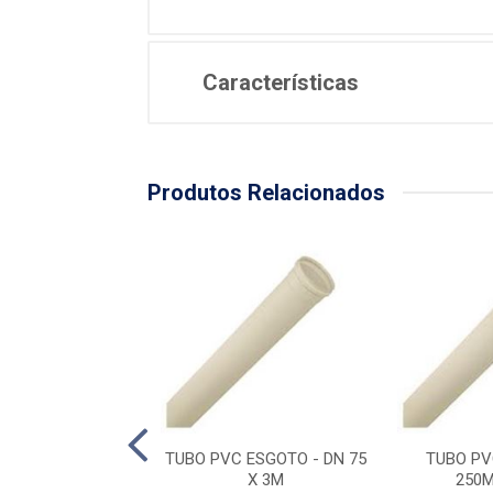
Características
Produtos Relacionados
PVC ESGOTO -
TUBO PVC ESGOTO - DN 75
TUBO PV
50MM X 6M
X 3M
250