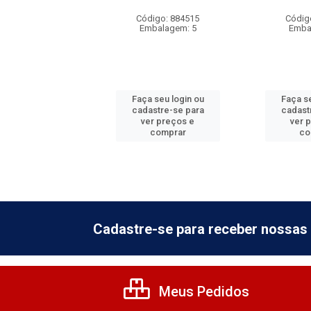
digo: 206293
Código: 884515
Códig
balagem: 1
Embalagem: 5
Emba
 seu login ou
Faça seu login ou
Faça se
astre-se para
cadastre-se para
cadast
er preços e
ver preços e
ver 
comprar
comprar
co
Cadastre-se para receber nossas 
Meus Pedidos