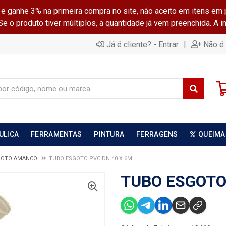
ganhe 3% na primeira compra no site, não aceito em itens em 
 o produto tiver múltiplos, a quantidade já vem preenchida. A 
|
Já é cliente? - Entrar
Não é 
ULICA
FERRAMENTAS
PINTURA
FERRAGENS
QUEIMA
GOTO AMANCO
TUBO ESGOTO PVC DN 40 X 6M
TUBO ESGOTO