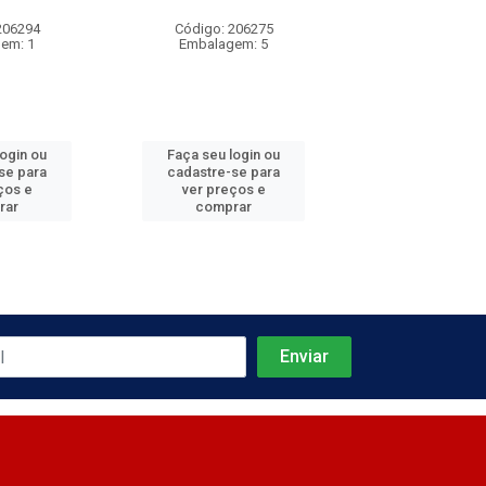
206294
Código: 206275
Código: 206
em: 1
Embalagem: 5
Embalagem
login ou
Faça seu login ou
Faça seu log
se para
cadastre-se para
cadastre-se 
ços e
ver preços e
ver preços
rar
comprar
comprar