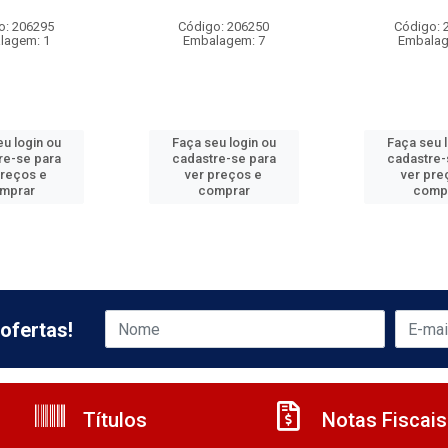
o: 206295
Código: 206250
Código: 
lagem: 1
Embalagem: 7
Embalag
u login ou
Faça seu login ou
Faça seu 
re-se para
cadastre-se para
cadastre-
preços e
ver preços e
ver pre
mprar
comprar
comp
ofertas!
Títulos
Notas Fiscais