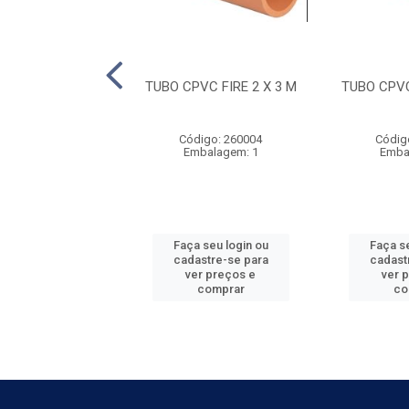
VC FIRE 1 X 3 M
TUBO CPVC FIRE 2 X 3 M
TUBO CPVC
digo: 260001
Código: 260004
Códig
balagem: 10
Embalagem: 1
Emba
 seu login ou
Faça seu login ou
Faça se
astre-se para
cadastre-se para
cadast
er preços e
ver preços e
ver 
comprar
comprar
co