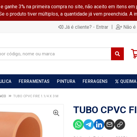
ganhe 3% na primeira compra no site, não aceito em itens em 
 o produto tiver múltiplos, a quantidade já vem preenchida. A 
|
Já é cliente? - Entrar
Não é 
ULICA
FERRAMENTAS
PINTURA
FERRAGENS
QUEIMA
ANCO
TUBO CPVC FIRE 1.1/4 X 3 M
TUBO CPVC FI