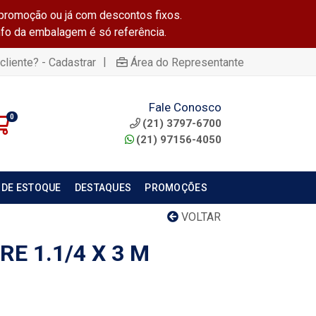
promoção ou já com descontos fixos.
info da embalagem é só referência.
|
cliente? - Cadastrar
Área do Representante
Fale Conosco
0
(21) 3797-6700
(21) 97156-4050
 DE ESTOQUE
DESTAQUES
PROMOÇÕES
VOLTAR
RE 1.1/4 X 3 M