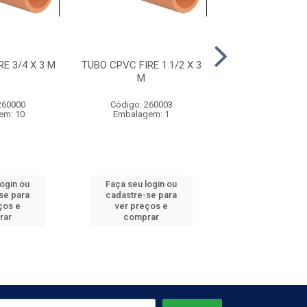
E 3/4 X 3 M
TUBO CPVC FIRE 1.1/2 X 3
TUBO CPVC FIRE
M
260000
Código: 260003
Código: 260
em: 10
Embalagem: 1
Embalagem:
login ou
Faça seu login ou
Faça seu log
se para
cadastre-se para
cadastre-se 
ços e
ver preços e
ver preços
rar
comprar
comprar