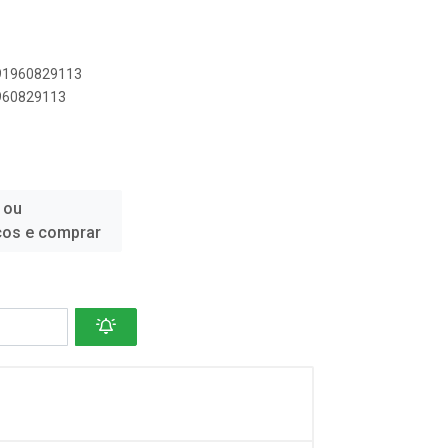
891960829113
1960829113
 ou
ços e comprar