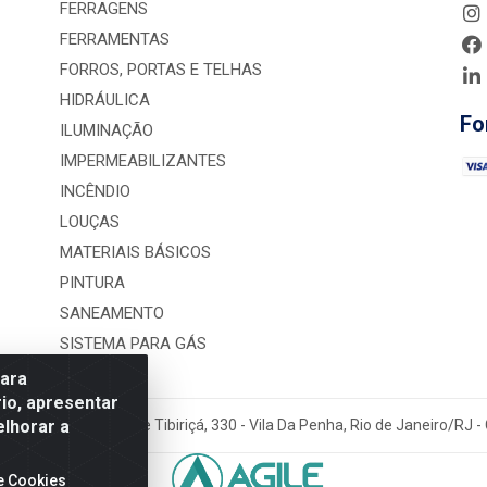
FERRAGENS
FERRAMENTAS
FORROS, PORTAS E TELHAS
HIDRÁULICA
Fo
ILUMINAÇÃO
IMPERMEABILIZANTES
INCÊNDIO
LOUÇAS
MATERIAIS BÁSICOS
PINTURA
SANEAMENTO
SISTEMA PARA GÁS
para
io, apresentar
elhorar a
rução LTDA - Rua Alice Tibiriçá, 330 - Vila Da Penha, Rio de Janeiro/RJ
e Cookies