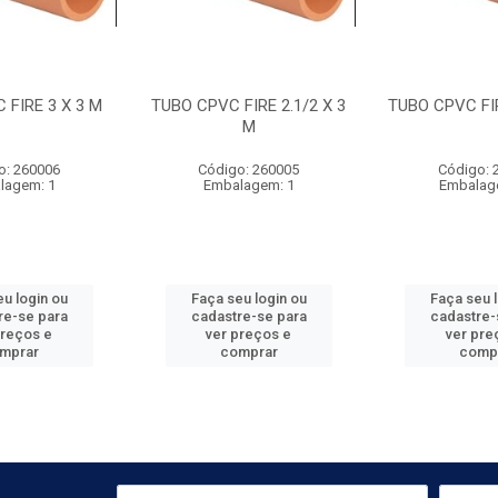
 FIRE 3 X 3 M
TUBO CPVC FIRE 2.1/2 X 3
TUBO CPVC FIR
M
o: 260006
Código: 260005
Código: 
lagem: 1
Embalagem: 1
Embalag
u login ou
Faça seu login ou
Faça seu 
re-se para
cadastre-se para
cadastre-
preços e
ver preços e
ver pre
mprar
comprar
comp