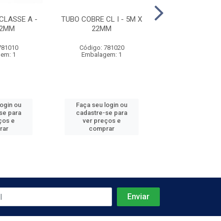
CLASSE A -
TUBO COBRE CL I - 5M X
TUBO COBRE CL 
22MM
22MM
28MM
781010
Código: 781020
Código: 781
em: 1
Embalagem: 1
Embalagem
login ou
Faça seu login ou
Faça seu log
se para
cadastre-se para
cadastre-se 
ços e
ver preços e
ver preços
rar
comprar
comprar