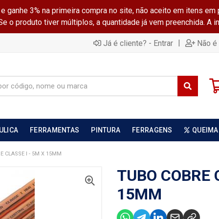
ganhe 3% na primeira compra no site, não aceito em itens em 
 o produto tiver múltiplos, a quantidade já vem preenchida. A 
|
Já é cliente? - Entrar
Não é 
ULICA
FERRAMENTAS
PINTURA
FERRAGENS
QUEIMA
 CLASSE I - 5M X 15MM
TUBO COBRE C
15MM