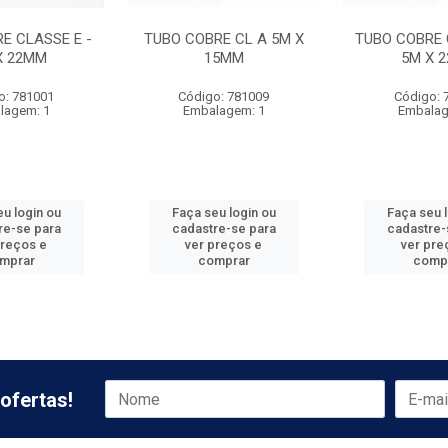
E CLASSE E -
TUBO COBRE CL A 5M X
TUBO COBRE 
X 22MM
15MM
5M X 
o: 781001
Código: 781009
Código: 
lagem: 1
Embalagem: 1
Embalag
u login ou
Faça seu login ou
Faça seu 
re-se para
cadastre-se para
cadastre-
preços e
ver preços e
ver pre
mprar
comprar
comp
ofertas!