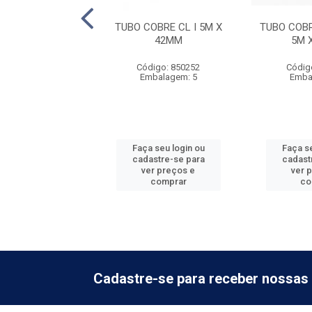
BRE CL I - 5M X
TUBO COBRE CL I 5M X
TUBO COBR
28MM
42MM
5M 
digo: 781021
Código: 850252
Códig
balagem: 1
Embalagem: 5
Emba
 seu login ou
Faça seu login ou
Faça se
astre-se para
cadastre-se para
cadast
er preços e
ver preços e
ver 
comprar
comprar
co
Cadastre-se para receber nossas 