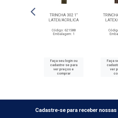
NCHA 302 3''
TRINCHA 302 1''
TRINCHA 
EX/ACRILICA
LATEX/ACRILICA
LATEX
digo: 621592
Código: 621588
Códig
balagem: 1
Embalagem: 1
Emba
 seu login ou
Faça seu login ou
Faça se
astre-se para
cadastre-se para
cadast
er preços e
ver preços e
ver 
comprar
comprar
co
Cadastre-se para receber nossas 