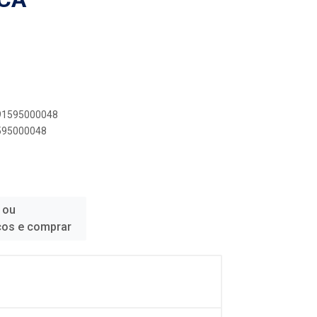
891595000048
1595000048
 ou
ços e comprar