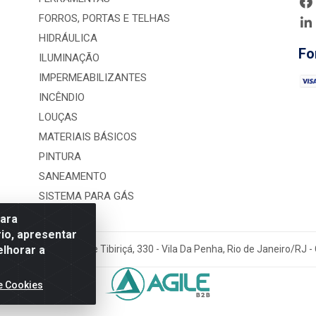
FORROS, PORTAS E TELHAS
HIDRÁULICA
Fo
ILUMINAÇÃO
IMPERMEABILIZANTES
INCÊNDIO
LOUÇAS
MATERIAIS BÁSICOS
PINTURA
SANEAMENTO
SISTEMA PARA GÁS
para
io, apresentar
elhorar a
rução LTDA - Rua Alice Tibiriçá, 330 - Vila Da Penha, Rio de Janeiro/RJ
e Cookies