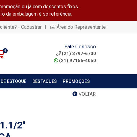
promoção ou já com descontos fixos.
info da embalagem é só referência.
|
cliente? - Cadastrar
Área do Representante
Fale Conosco
0
(21) 3797-6700
(21) 97156-4050
 DE ESTOQUE
DESTAQUES
PROMOÇÕES
VOLTAR
.1/2''
ICA