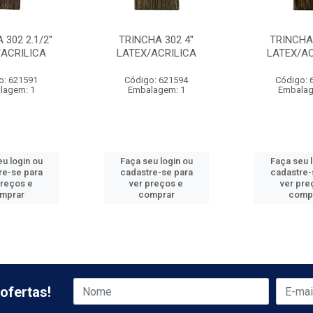
302 2.1/2''
TRINCHA 302 4''
TRINCHA 
/ACRILICA
LATEX/ACRILICA
LATEX/AC
o: 621591
Código: 621594
Código: 
lagem: 1
Embalagem: 1
Embalag
u login ou
Faça seu login ou
Faça seu 
re-se para
cadastre-se para
cadastre-
preços e
ver preços e
ver pre
mprar
comprar
comp
ofertas!