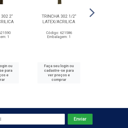
302 2''
TRINCHA 302 1/2''
TRINCHA 302
RILICA
LATEX/ACRILICA
LATEX/ACRI
621590
Código: 621586
Código: 621
em: 1
Embalagem: 1
Embalagem
login ou
Faça seu login ou
Faça seu log
se para
cadastre-se para
cadastre-se 
ços e
ver preços e
ver preços
rar
comprar
comprar