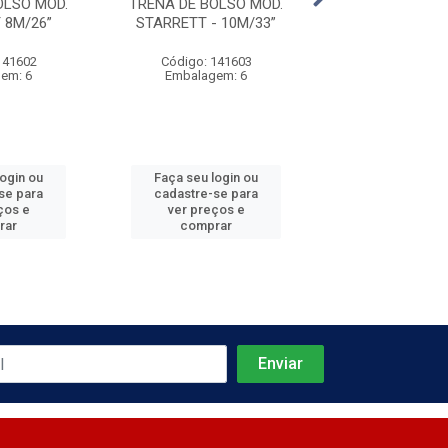
OLSO MOD.
TRENA DE BOLSO MOD.
TRENA 7,5M 
 8M/26”
STARRETT - 10M/33”
COMBAT
141602
Código: 141603
Código: 797
em: 6
Embalagem: 6
Embalagem
login ou
Faça seu login ou
Faça seu log
se para
cadastre-se para
cadastre-se 
ços e
ver preços e
ver preços
rar
comprar
comprar