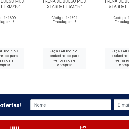
 BOLSO MOD.
TRENA DE BOLSO MOD.
TRENA DE B
TT 3M/10”
STARRETT 5M/16”
STARRETT
o: 141600
Código: 141601
Código: 
lagem: 6
Embalagem: 6
Embalag
u login ou
Faça seu login ou
Faça seu 
re-se para
cadastre-se para
cadastre-
preços e
ver preços e
ver pre
mprar
comprar
comp
ofertas!