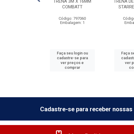
 7,5M X 25MM
TRENA 3M X 16MM
TRENA DE
COMBATT
COMBATT
STARRE
digo: 797062
Código: 797060
Códig
balagem: 1
Embalagem: 1
Emba
 seu login ou
Faça seu login ou
Faça se
astre-se para
cadastre-se para
cadast
er preços e
ver preços e
ver 
comprar
comprar
co
Cadastre-se para receber nossas 