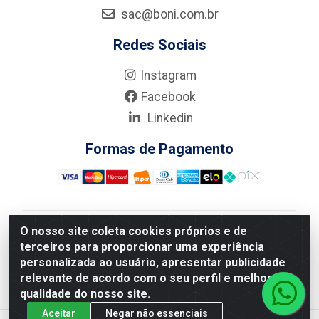
sac@boni.com.br
Redes Sociais
Instagram
Facebook
Linkedin
Formas de Pagamento
O nosso site coleta cookies próprios e de
Nova Boni Distribuidora de Material de Construção LTDA
terceiros para proporcionar uma experiência
- Rua Alice Tibiriçá, 330 - Vila Da Penha, Rio de
personalizada ao usuário, apresentar publicidade
Janeiro/RJ - CEP: 21.210-110 - CNPJ: 11.003.135/0001-
relevante de acordo com o seu perfil e melhorar a
27
qualidade do nosso site.
Aceitar
Negar não essenciais