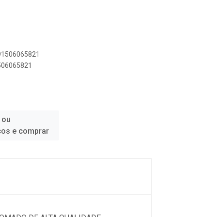
891506065821
1506065821
 ou
ços e comprar