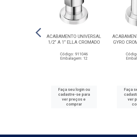
ABAMENTO
ACABAMENTO UNIVERSAL
ACABAMENT
STRO DOCOLBASE
1/2” A 1” ELLA CROMADO
GYRO CROM
 3/4” E 1&#...
Código: 911046
Códig
digo: 320060
Embalagem: 12
Embal
balagem: 1
 seu login ou
Faça seu login ou
Faça se
astre-se para
cadastre-se para
cadast
er preços e
ver preços e
ver 
comprar
comprar
co