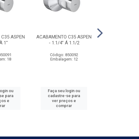
C35 ASPEN
ACABAMENTO C35 ASPEN
ACABAME
À 1''
- 1.1/4” Á 1.1/2
P/REGISTRO DO
1/2”, 3/4” E 
850091
Código: 850092
Código: 320
em: 18
Embalagem: 12
Embalagem
login ou
Faça seu login ou
Faça seu log
se para
cadastre-se para
cadastre-se 
ços e
ver preços e
ver preços
rar
comprar
comprar