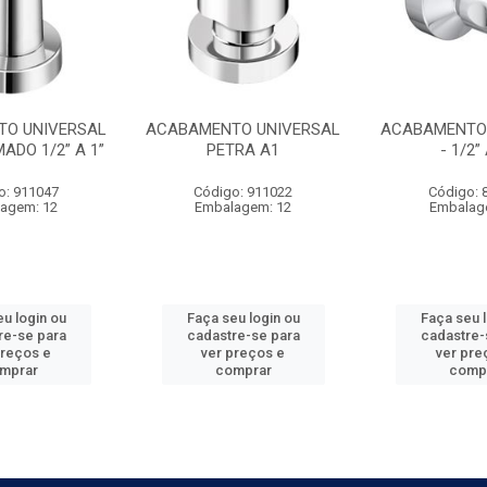
O UNIVERSAL
ACABAMENTO UNIVERSAL
ACABAMENTO 
ADO 1/2” A 1”
PETRA A1
- 1/2” 
o: 911047
Código: 911022
Código: 
agem: 12
Embalagem: 12
Embalag
u login ou
Faça seu login ou
Faça seu 
re-se para
cadastre-se para
cadastre-
preços e
ver preços e
ver pre
mprar
comprar
comp