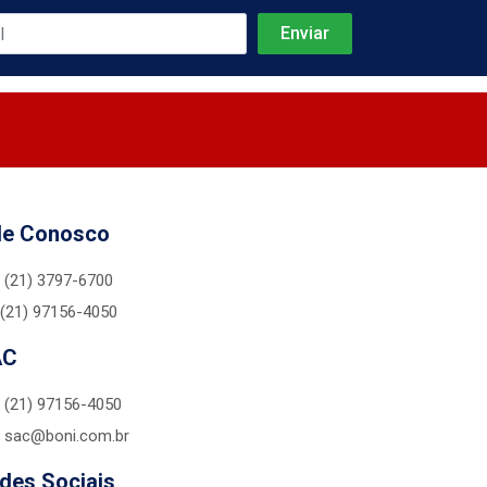
le Conosco
(21) 3797-6700
(21) 97156-4050
AC
(21) 97156-4050
sac@boni.com.br
des Sociais