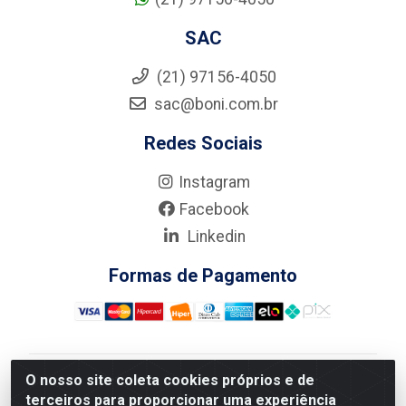
SAC
(21) 97156-4050
sac@boni.com.br
Redes Sociais
Instagram
Facebook
Linkedin
Formas de Pagamento
O nosso site coleta cookies próprios e de
Nova Boni Distribuidora de Material de Construção LTDA
terceiros para proporcionar uma experiência
- Rua Alice Tibiriçá, 330 - Vila Da Penha, Rio de