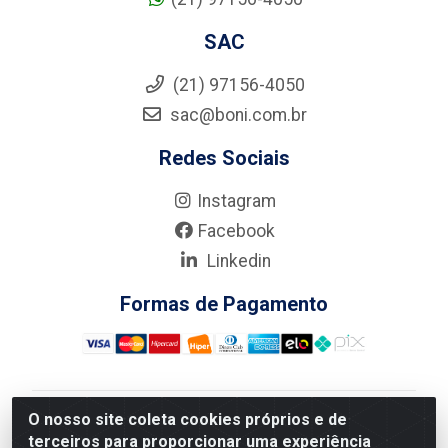
SAC
(21) 97156-4050
sac@boni.com.br
Redes Sociais
Instagram
Facebook
Linkedin
Formas de Pagamento
O nosso site coleta cookies próprios e de
Nova Boni Distribuidora de Material de Construção LTDA
terceiros para proporcionar uma experiência
- Rua Alice Tibiriçá, 330 - Vila Da Penha, Rio de