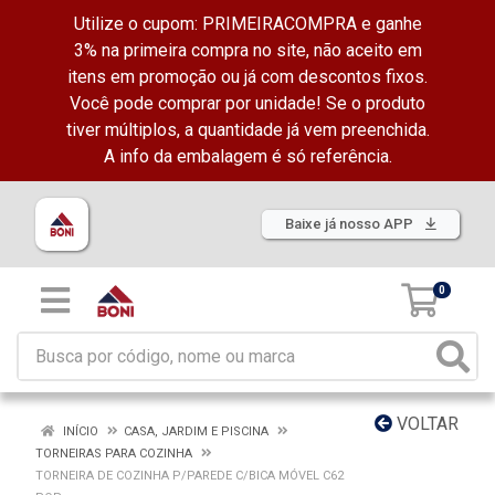
Utilize o cupom: PRIMEIRACOMPRA e ganhe
3% na primeira compra no site, não aceito em
itens em promoção ou já com descontos fixos.
Você pode comprar por unidade! Se o produto
tiver múltiplos, a quantidade já vem preenchida.
A info da embalagem é só referência.
Baixe já nosso APP
0
VOLTAR
INÍCIO
CASA, JARDIM E PISCINA
TORNEIRAS PARA COZINHA
TORNEIRA DE COZINHA P/PAREDE C/BICA MÓVEL C62