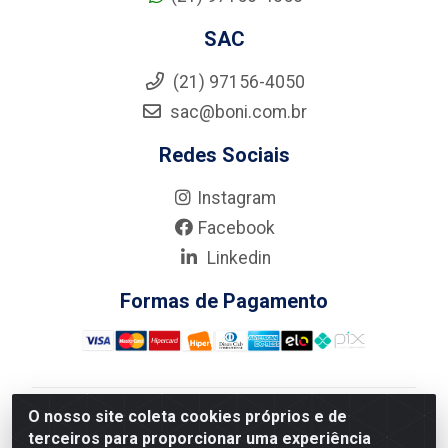
SAC
(21) 97156-4050
sac@boni.com.br
Redes Sociais
Instagram
Facebook
Linkedin
Formas de Pagamento
O nosso site coleta cookies próprios e de
Nova Boni Distribuidora de Material de Construção LTDA
terceiros para proporcionar uma experiência
- Rua Alice Tibiriçá, 330 - Vila Da Penha, Rio de