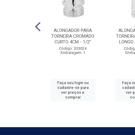
TE RAPIDO DE
ALONGADOR PARA
ALONGA
GEM LIVRE 3/4
TORNEIRA CROMADO
TORNEIR
CURTO 4CM - 1/2”
LONGO 
digo: 920978
Código: 333024
Códig
balagem: 12
Embalagem: 1
Emba
 seu login ou
Faça seu login ou
Faça se
astre-se para
cadastre-se para
cadast
er preços e
ver preços e
ver 
comprar
comprar
co