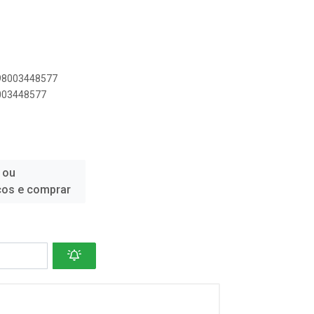
898003448577
8003448577
 ou
ços e comprar