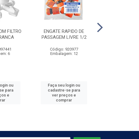
OM FILTRO
ENGATE RAPIDO DE
ENGATE RAPI
BRANCA
PASSAGEM LIVRE 1/2
PASSAGEM LIV
897441
Código: 920977
Código: 920
em: 6
Embalagem: 12
Embalagem:
login ou
Faça seu login ou
Faça seu log
se para
cadastre-se para
cadastre-se 
ços e
ver preços e
ver preços
rar
comprar
comprar