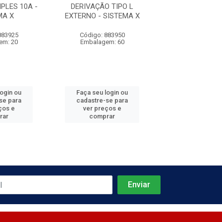
PLES 10A -
DERIVAÇÃO TIPO L
DERIVAÇÃO TI
MA X
EXTERNO - SISTEMA X
SISTEMA
883925
Código: 883950
Código: 883
em: 20
Embalagem: 60
Embalagem:
login ou
Faça seu login ou
Faça seu log
se para
cadastre-se para
cadastre-se 
ços e
ver preços e
ver preços
rar
comprar
comprar