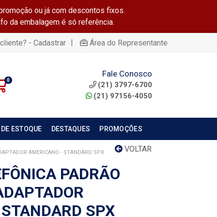
promoção ou já com descontos fixos.
info da embalagem é só referência.
|
cliente? - Cadastrar
Área do Representante
Fale Conosco
0
(21) 3797-6700
(21) 97156-4050
 DE ESTOQUE
DESTAQUES
PROMOÇÕES
VOLTAR
DAPTADOR AMERICANO - STANDARD SPX
EFÔNICA PADRÃO
/ADAPTADOR
 STANDARD SPX