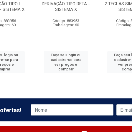
ÇÃO TIPO L
DERIVAÇÃO TIPO RETA -
2 TECLAS SIM
- SISTEMA X
SISTEMA X
SISTE
o: 883956
Código: 883953
Código: 
agem: 60
Embalagem: 60
Embalag
u login ou
Faça seu login ou
Faça seu 
re-se para
cadastre-se para
cadastre-
preços e
ver preços e
ver pre
mprar
comprar
comp
ofertas!