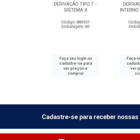
VAÇÃO TIPO L
DERIVAÇÃO TIPO T -
DERIVA
O - SISTEMA X
SISTEMA X
INTERNO 
digo: 883950
Código: 883951
Códig
balagem: 60
Embalagem: 60
Embal
 seu login ou
Faça seu login ou
Faça se
astre-se para
cadastre-se para
cadast
er preços e
ver preços e
ver 
comprar
comprar
co
Cadastre-se para receber nossas 