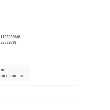
891128032638
1128032638
 ou
ços e comprar