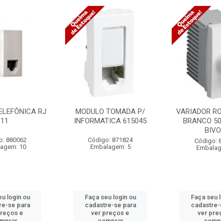
ELEFÔNICA RJ
MODULO TOMADA P/
VARIADOR RO
11
INFORMATICA 615045
BRANCO 50
BIVO
o: 880062
Código: 871824
Código: 
agem: 10
Embalagem: 5
Embalag
u login ou
Faça seu login ou
Faça seu 
re-se para
cadastre-se para
cadastre-
preços e
ver preços e
ver pre
mprar
comprar
comp