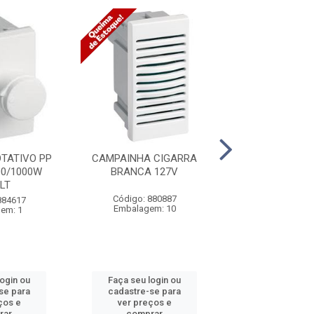
TATIVO PP
CAMPAINHA CIGARRA
MODULO CEGO 
0/1000W
BRANCA 127V
LT
Código: 880887
Código: 871
884617
Embalagem: 10
Embalagem:
em: 1
login ou
Faça seu login ou
Faça seu log
se para
cadastre-se para
cadastre-se 
ços e
ver preços e
ver preços
rar
comprar
comprar