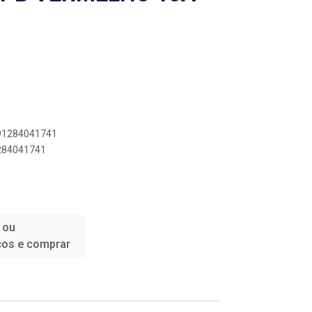
891284041741
1284041741
 ou
ços e comprar