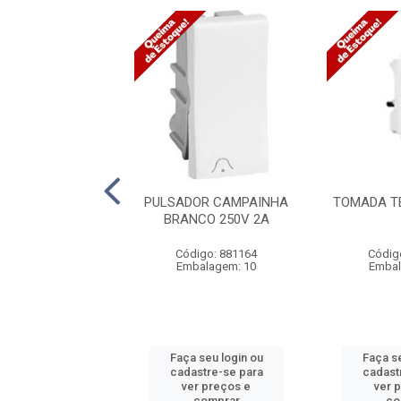
O CEGO 611047
PULSADOR CAMPAINHA
TOMADA T
BRANCO 250V 2A
digo: 871823
Código: 881164
Códig
balagem: 20
Embalagem: 10
Embal
 seu login ou
Faça seu login ou
Faça se
astre-se para
cadastre-se para
cadast
er preços e
ver preços e
ver 
comprar
comprar
co