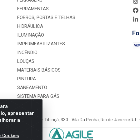
FERRAGENS
FERRAMENTAS
FORROS, PORTAS E TELHAS
HIDRÁULICA
Fo
ILUMINAÇÃO
IMPERMEABILIZANTES
INCÊNDIO
LOUÇAS
MATERIAIS BÁSICOS
PINTURA
SANEAMENTO
SISTEMA PARA GÁS
para
io, apresentar
elhorar a
rução LTDA - Rua Alice Tibiriçá, 330 - Vila Da Penha, Rio de Janeiro/RJ
e Cookies