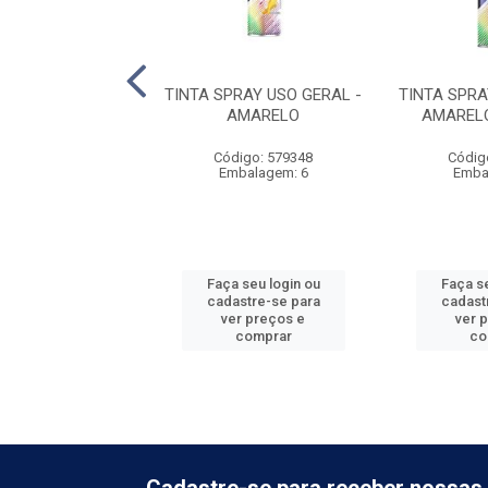
RAY USO GERAL -
TINTA SPRAY USO GERAL -
TINTA SPRA
NCO FOSCO
AMARELO
AMARELO
digo: 579355
Código: 579348
Códig
balagem: 6
Embalagem: 6
Emba
 seu login ou
Faça seu login ou
Faça se
astre-se para
cadastre-se para
cadast
er preços e
ver preços e
ver 
comprar
comprar
co