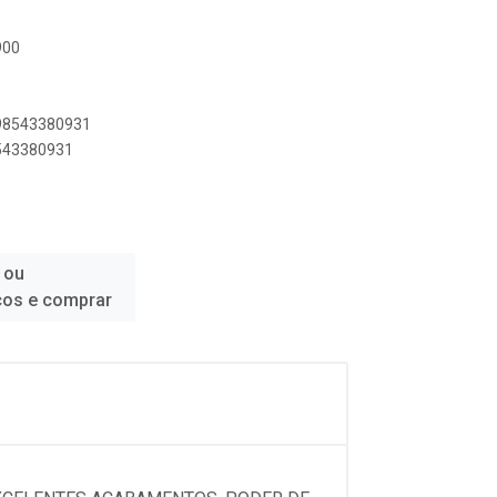
900
898543380931
8543380931
 ou
ços e comprar