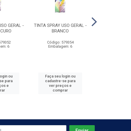
USO GERAL -
TINTA SPRAY USO GERAL -
TINTA SPRAY US
SCURO
BRANCO
BRANCO F
579352
Código: 579354
Código: 579
em: 6
Embalagem: 6
Embalagem
login ou
Faça seu login ou
Faça seu log
se para
cadastre-se para
cadastre-se 
ços e
ver preços e
ver preços
rar
comprar
comprar