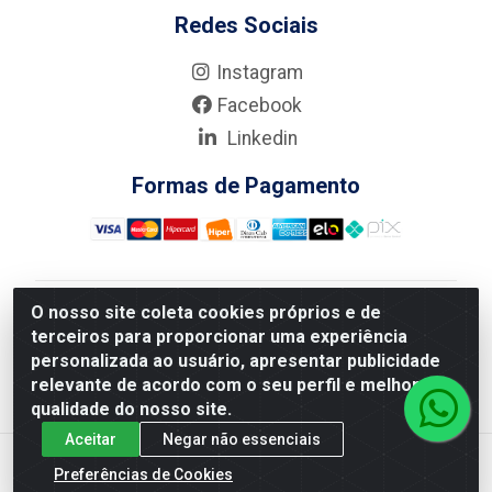
Redes Sociais
Instagram
Facebook
Linkedin
Formas de Pagamento
O nosso site coleta cookies próprios e de
Nova Boni Distribuidora de Material de Construção LTDA
terceiros para proporcionar uma experiência
- Rua Alice Tibiriçá, 330 - Vila Da Penha, Rio de
personalizada ao usuário, apresentar publicidade
Janeiro/RJ - CEP: 21.210-110 - CNPJ: 11.003.135/0001-
relevante de acordo com o seu perfil e melhorar a
27
qualidade do nosso site.
Aceitar
Negar não essenciais
Preferências de Cookies