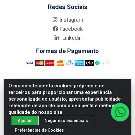
Redes Sociais
Instagram
Facebook
Linkedin
Formas de Pagamento
O nosso site coleta cookies próprios e de
Nova Boni Distribuidora de Material de Construção LTDA
terceiros para proporcionar uma experiência
- Rua Alice Tibiriçá, 330 - Vila Da Penha, Rio de
personalizada ao usuário, apresentar publicidade
Janeiro/RJ - CEP: 21.210-110 - CNPJ: 11.003.135/0001-
relevante de acordo com o seu perfil e melhorar a
27
qualidade do nosso site.
Aceitar
Negar não essenciais
Preferências de Cookies