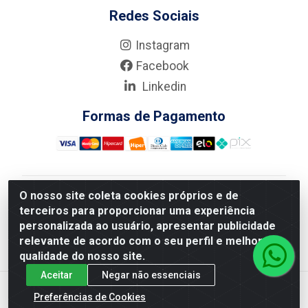
Redes Sociais
Instagram
Facebook
Linkedin
Formas de Pagamento
O nosso site coleta cookies próprios e de
Nova Boni Distribuidora de Material de Construção LTDA
terceiros para proporcionar uma experiência
- Rua Alice Tibiriçá, 330 - Vila Da Penha, Rio de
personalizada ao usuário, apresentar publicidade
Janeiro/RJ - CEP: 21.210-110 - CNPJ: 11.003.135/0001-
relevante de acordo com o seu perfil e melhorar a
27
qualidade do nosso site.
Aceitar
Negar não essenciais
Preferências de Cookies