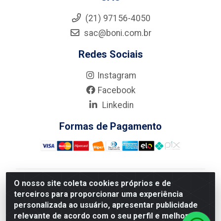
(21) 97156-4050
sac@boni.com.br
Redes Sociais
Instagram
Facebook
Linkedin
Formas de Pagamento
O nosso site coleta cookies próprios e de
Nova Boni Distribuidora de Material de Construção LTDA
terceiros para proporcionar uma experiência
- Rua Alice Tibiriçá, 330 - Vila Da Penha, Rio de
personalizada ao usuário, apresentar publicidade
Janeiro/RJ - CEP: 21.210-110 - CNPJ: 11.003.135/0001-
relevante de acordo com o seu perfil e melhorar a
27