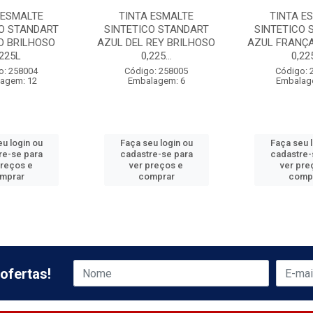
 ESMALTE
TINTA ESMALTE
TINTA E
CO STANDART
SINTETICO STANDART
SINTETICO 
 BRILHOSO
AZUL DEL REY BRILHOSO
AZUL FRANÇA
,225L
0,225...
0,225
o: 258004
Código: 258005
Código: 
agem: 12
Embalagem: 6
Embalag
u login ou
Faça seu login ou
Faça seu 
re-se para
cadastre-se para
cadastre-
preços e
ver preços e
ver pre
mprar
comprar
comp
ofertas!