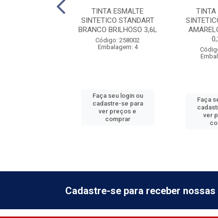
TA ESMALTE
TINTA ESMALTE
TINTA
TICO STANDART
SINTETICO STANDART
SINTETI
RILHOSO 0,225L
BRANCO BRILHOSO 3,6L
AMARELO
0
digo: 258010
Código: 258002
balagem: 12
Embalagem: 4
Códig
Embal
 seu login ou
Faça seu login ou
Faça se
astre-se para
cadastre-se para
cadast
er preços e
ver preços e
ver 
comprar
comprar
co
Cadastre-se para receber nossas 