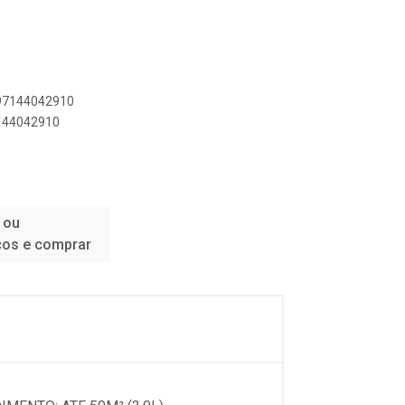
897144042910
7144042910
 ou
ços e comprar