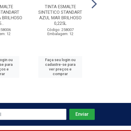
SMALTE
TINTA ESMALTE
TINTA ESM
STANDART
SINTETICO STANDART
SINTETICO ST
 BRILHOSO
AZUL MAR BRILHOSO
GELO BRILHOSO
...
0,225L
Código: 258
Embalagem:
258006
Código: 258007
em: 12
Embalagem: 12
Faça seu log
login ou
Faça seu login ou
cadastre-se 
se para
cadastre-se para
ver preços
ços e
ver preços e
comprar
rar
comprar