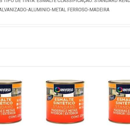
S TIPO DE TINTA: ESMALTE CLASSIFICAÇÃO: STANDARD RENDI
GALVANIZADO-ALUMINIO-METAL FERROSO-MADEIRA