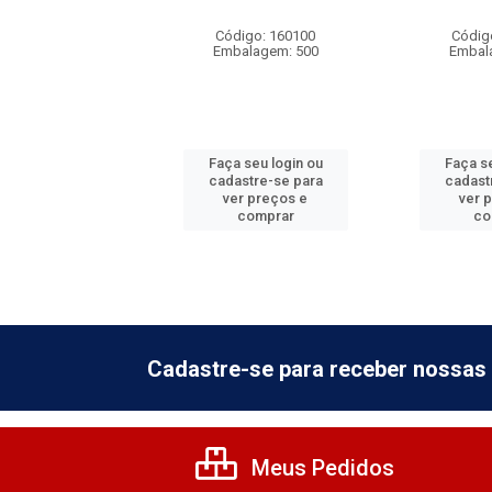
digo: 160109
Código: 160100
Códig
balagem: 10
Embalagem: 500
Embal
 seu login ou
Faça seu login ou
Faça se
astre-se para
cadastre-se para
cadast
er preços e
ver preços e
ver 
comprar
comprar
co
Cadastre-se para receber nossas 
Meus Pedidos