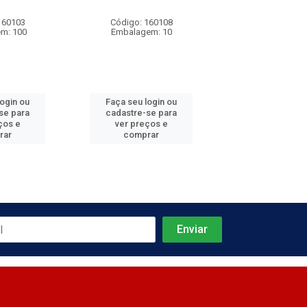
160103
Código: 160108
Código: 160
m: 100
Embalagem: 10
Embalagem:
login ou
Faça seu login ou
Faça seu log
se para
cadastre-se para
cadastre-se 
ços e
ver preços e
ver preços
rar
comprar
comprar