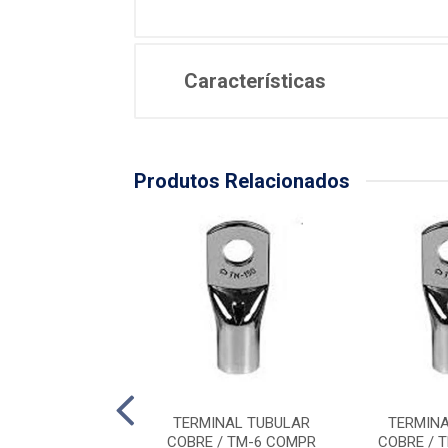
Características
Produtos Relacionados
INAL TUBULAR
TERMINAL TUBULAR
TERMIN
/ TM-150 COMPR
COBRE / TM-6 COMPR
COBRE / 