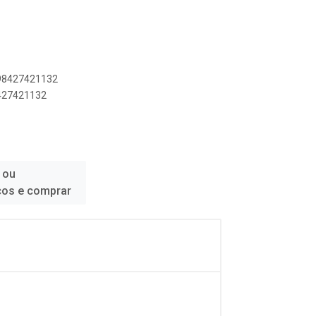
898427421132
8427421132
 ou
ços e comprar