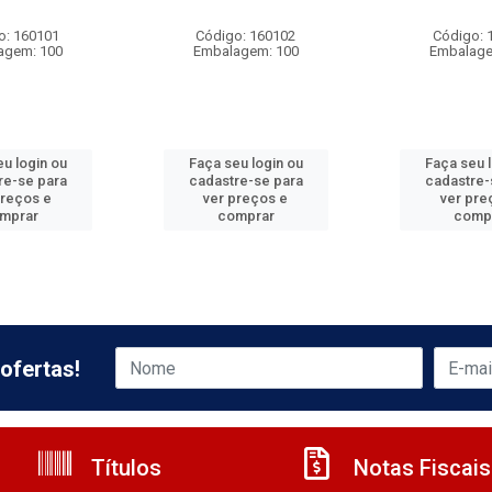
o: 160101
Código: 160102
Código: 
agem: 100
Embalagem: 100
Embalage
u login ou
Faça seu login ou
Faça seu 
re-se para
cadastre-se para
cadastre-
preços e
ver preços e
ver pre
mprar
comprar
comp
ofertas!
Títulos
Notas Fiscais