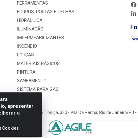
FERRAMENTAS
FORROS, PORTAS E TELHAS
HIDRÁULICA
Fo
ILUMINAÇÃO
IMPERMEABILIZANTES
INCÊNDIO
LOUÇAS
MATERIAIS BÁSICOS
PINTURA
SANEAMENTO
SISTEMA PARA GÁS
para
io, apresentar
elhorar a
rução LTDA - Rua Alice Tibiriçá, 330 - Vila Da Penha, Rio de Janeiro/RJ
e Cookies