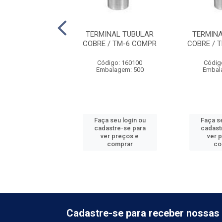
INAL TUBULAR
TERMINAL TUBULAR
TERMIN
/ TM-120 COMPR
COBRE / TM-6 COMPR
COBRE / 
digo: 160108
Código: 160100
Códig
balagem: 10
Embalagem: 500
Embal
 seu login ou
Faça seu login ou
Faça se
astre-se para
cadastre-se para
cadast
er preços e
ver preços e
ver 
comprar
comprar
co
Cadastre-se para receber nossas 