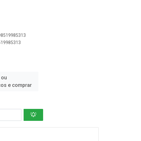
898519985313
8519985313
 ou
ços e comprar