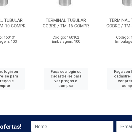
AL TUBULAR
TERMINAL TUBULAR
TERMINAL 
TM-10 COMPR
COBRE / TM-16 COMPR
COBRE / TM
o: 160101
Código: 160102
Código: 
agem: 100
Embalagem: 100
Embalage
u login ou
Faça seu login ou
Faça seu 
re-se para
cadastre-se para
cadastre-
preços e
ver preços e
ver pre
mprar
comprar
comp
ofertas!