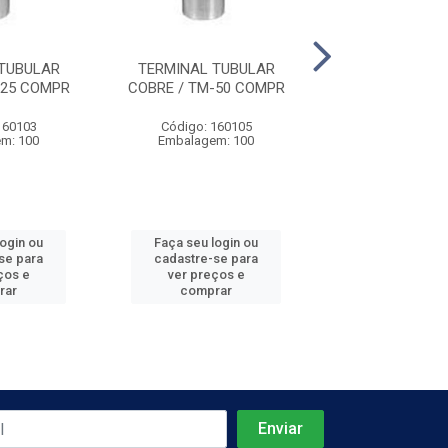
TUBULAR
TERMINAL TUBULAR
TERMINAL TU
-25 COMPR
COBRE / TM-50 COMPR
COBRE / TM-12
160103
Código: 160105
Código: 160
m: 100
Embalagem: 100
Embalagem:
login ou
Faça seu login ou
Faça seu log
se para
cadastre-se para
cadastre-se 
ços e
ver preços e
ver preços
rar
comprar
comprar