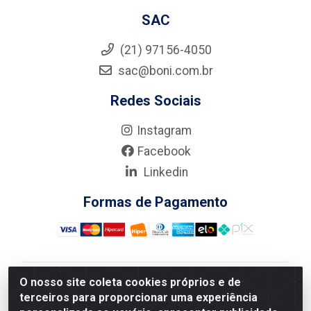
SAC
(21) 97156-4050
sac@boni.com.br
Redes Sociais
Instagram
Facebook
Linkedin
Formas de Pagamento
O nosso site coleta cookies próprios e de
Nova Boni Distribuidora de Material de Construção LTDA
terceiros para proporcionar uma experiência
- Rua Alice Tibiriçá, 330 - Vila Da Penha, Rio de