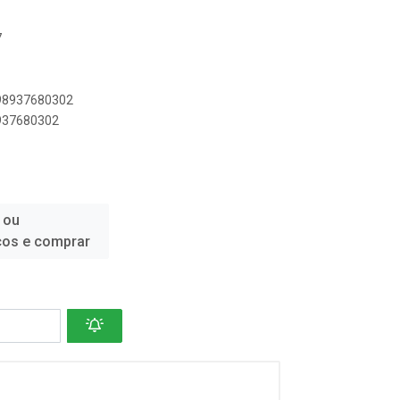
7
898937680302
8937680302
 ou
ços e comprar