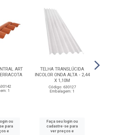
NTRAL ART
TELHA TRANSLÚCIDA
TELHA COLONI
TERRACOTA
INCOLOR ONDA ALTA - 2,44
TERRACOTA - 2
X 1,10M
ONDAS
630142
Código: 630127
Código: 630
em: 1
Embalagem: 1
Embalagem
login ou
Faça seu login ou
Faça seu log
se para
cadastre-se para
cadastre-se 
ços e
ver preços e
ver preços