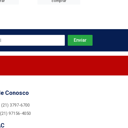
rar
comprar
comprar
le Conosco
(21) 3797-6700
(21) 97156-4050
AC