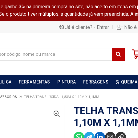
ganhe 3% na primeira compra no site, não aceito em itens em 
 o produto tiver múltiplos, a quantidade já vem preenchida. A 
|
Já é cliente? - Entrar
Não é 
ULICA
FERRAMENTAS
PINTURA
FERRAGENS
QUEIMA
CESSÓRIOS
TELHA TRANSLÚCIDA - 1,83M X 1,10M X 1,1MM
TELHA TRANSL
1,10M X 1,1M