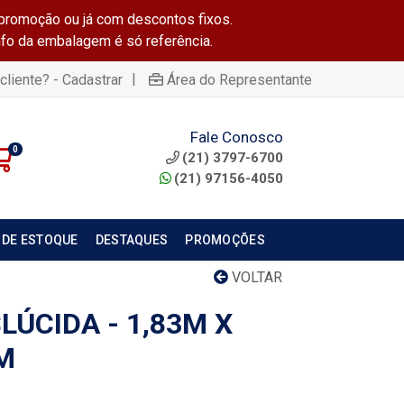
promoção ou já com descontos fixos.
info da embalagem é só referência.
|
cliente? - Cadastrar
Área do Representante
Fale Conosco
0
(21) 3797-6700
(21) 97156-4050
 DE ESTOQUE
DESTAQUES
PROMOÇÕES
VOLTAR
ÚCIDA - 1,83M X
M