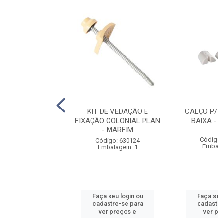
 COLONIAL PVC
KIT DE VEDAÇÃO E
CALÇO P
TA - 2,30M X 5
FIXAÇÃO COLONIAL PLAN
BAIXA - 
ONDAS
- MARFIM
Códig
digo: 630145
Código: 630124
Emba
balagem: 1
Embalagem: 1
 seu login ou
Faça seu login ou
Faça se
astre-se para
cadastre-se para
cadast
er preços e
ver preços e
ver 