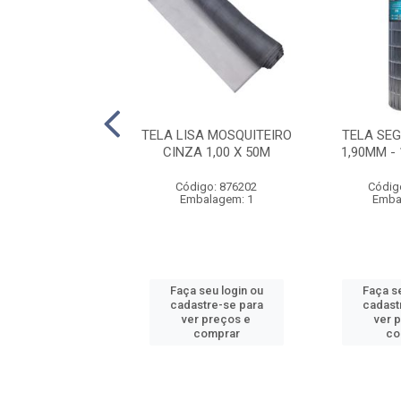
SA MOSQUITEIRO
TELA LISA MOSQUITEIRO
TELA SE
A 1,20 X 50M
CINZA 1,00 X 50M
1,90MM -
digo: 876200
Código: 876202
Códig
balagem: 1
Embalagem: 1
Emba
 seu login ou
Faça seu login ou
Faça se
astre-se para
cadastre-se para
cadast
er preços e
ver preços e
ver 
comprar
comprar
co