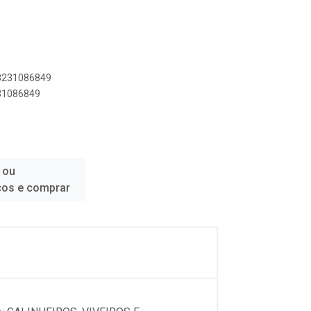
18231086849
231086849
 ou
ços e comprar