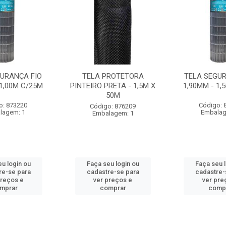
GURANÇA FIO
TELA PROTETORA
TELA SEGUR
 1,00M C/25M
PINTEIRO PRETA - 1,5M X
1,90MM - 1,
50M
o: 873220
Código: 
Código: 876209
lagem: 1
Embalag
Embalagem: 1
u login ou
Faça seu login ou
Faça seu 
re-se para
cadastre-se para
cadastre-
preços e
ver preços e
ver pre
mprar
comprar
comp