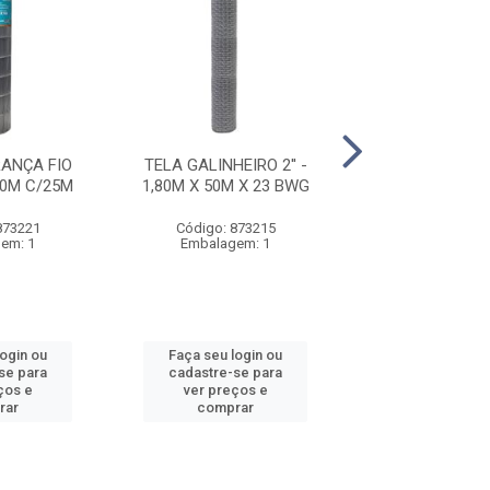
ANÇA FIO
TELA GALINHEIRO 2'' -
TELA LISA MOS
50M C/25M
1,80M X 50M X 23 BWG
CINZA 1,20 
873221
Código: 873215
Código: 876
em: 1
Embalagem: 1
Embalagem
login ou
Faça seu login ou
Faça seu log
se para
cadastre-se para
cadastre-se 
ços e
ver preços e
ver preços
rar
comprar
comprar