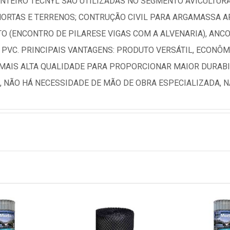
NTEIRO TECNYL SÃO UTILIZADAS NO SEGMENTO AVICULTURA:
 HORTAS E TERRENOS; CONTRUÇÃO CIVIL PARA ARGAMASSA
 (ENCONTRO DE PILARESE VIGAS COM A ALVENARIA), AN
VC. PRINCIPAIS VANTAGENS: PRODUTO VERSÁTIL, ECONÔMIC
MAIS ALTA QUALIDADE PARA PROPORCIONAR MAIOR DURABI
DE, NÃO HÁ NECESSIDADE DE MÃO DE OBRA ESPECIALIZADA, 