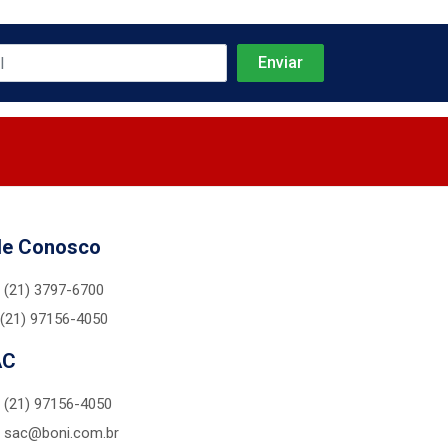
le Conosco
(21) 3797-6700
(21) 97156-4050
AC
(21) 97156-4050
sac@boni.com.br