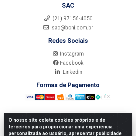
SAC
(21) 97156-4050
sac@boni.com.br
Redes Sociais
Instagram
Facebook
Linkedin
Formas de Pagamento
O nosso site coleta cookies próprios e de
Nova Boni Distribuidora de Material de Construção LTDA
terceiros para proporcionar uma experiência
- Rua Alice Tibiriçá, 330 - Vila Da Penha, Rio de
personalizada ao usuário, apresentar publicidade
Janeiro/RJ - CEP: 21.210-110 - CNPJ: 11.003.135/0001-