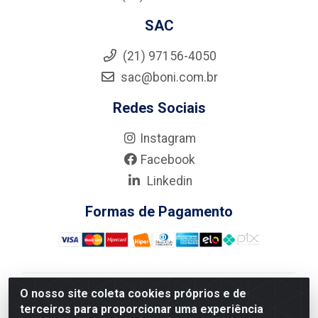
SAC
(21) 97156-4050
sac@boni.com.br
Redes Sociais
Instagram
Facebook
Linkedin
Formas de Pagamento
O nosso site coleta cookies próprios e de
Nova Boni Distribuidora de Material de Construção LTDA
terceiros para proporcionar uma experiência
- Rua Alice Tibiriçá, 330 - Vila Da Penha, Rio de